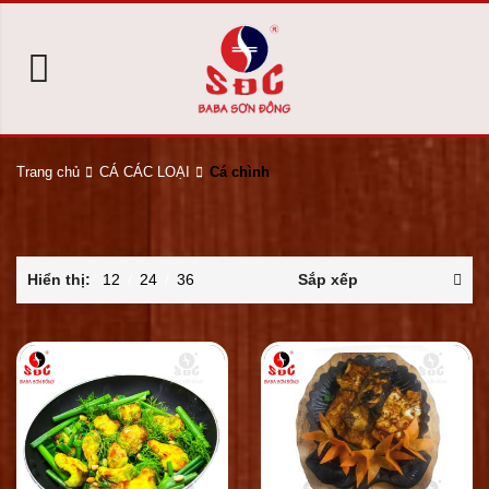
Trang chủ
CÁ CÁC LOẠI
Cá chình
Hiển thị:
12
/
24
/
36
Sắp xếp