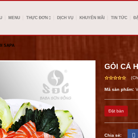
U
MENU
THỰC ĐƠN
DỊCH VỤ
KHUYẾN MÃI
TIN TỨC
Đ
ỒI SAPA
GỎI CÁ 
(Ch
Mã sản phẩm:
Đặt bàn
Chia sẻ: