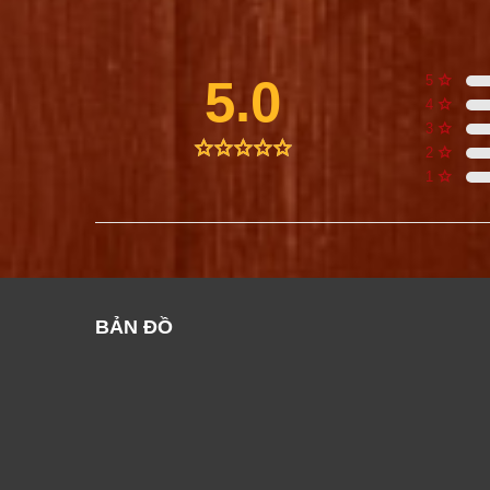
5.0
5
4
3
2
1
BẢN ĐỒ