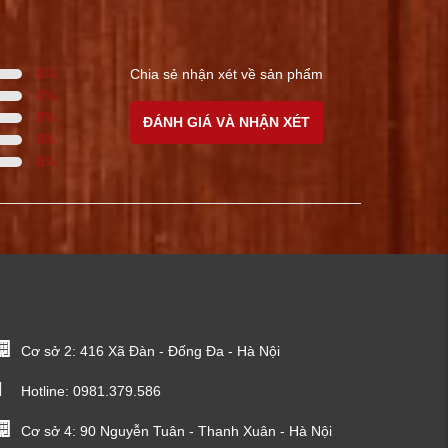
0
%
Chia sẻ nhận xét về sản phẩm
0
%
0
%
ĐÁNH GIÁ VÀ NHẬN XÉT
0
%
0
%
Cơ sở 2: 416 Xã Đàn - Đống Đa - Hà Nội
Hotline:
0981.379.586
Cơ sở 4: 90 Nguyễn Tuân - Thanh Xuân - Hà Nội