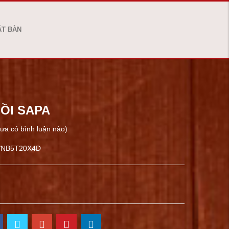
ẶT BÀN
HỒI SAPA
ưa có bình luận nào)
VNB5T20X4D